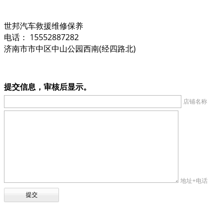
世邦汽车救援维修保养
电话： 15552887282
济南市市中区中山公园西南(经四路北)
提交信息，审核后显示。
店铺名称
地址+电话