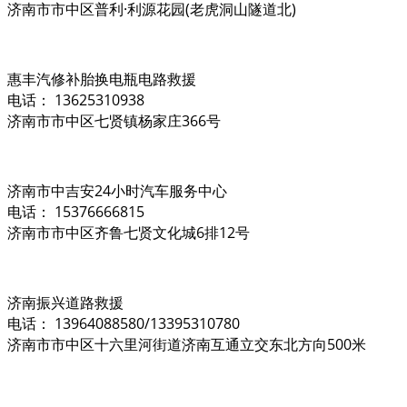
济南市市中区普利·利源花园(老虎洞山隧道北)
惠丰汽修补胎换电瓶电路救援
电话： 13625310938
济南市市中区七贤镇杨家庄366号
济南市中吉安24小时汽车服务中心
电话： 15376666815
济南市市中区齐鲁七贤文化城6排12号
济南振兴道路救援
电话： 13964088580/13395310780
济南市市中区十六里河街道济南互通立交东北方向500米