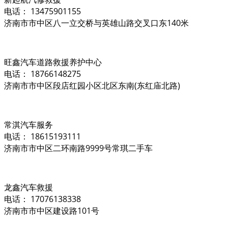
电话： 13475901155
济南市市中区八一立交桥与英雄山路交叉口东140米
旺鑫汽车道路救援养护中心
电话： 18766148275
济南市市中区段店红园小区北区东南(东红庙北路)
常淇汽车服务
电话： 18615193111
济南市市中区二环南路9999号常琪二手车
龙鑫汽车救援
电话： 17076138338
济南市市中区建设路101号