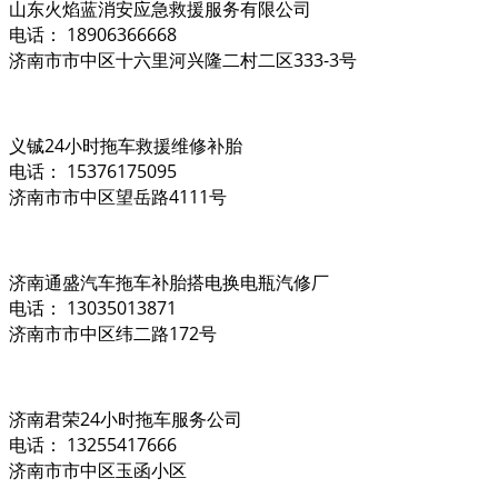
山东火焰蓝消安应急救援服务有限公司
电话： 18906366668
济南市市中区十六里河兴隆二村二区333-3号
义铖24小时拖车救援维修补胎
电话： 15376175095
济南市市中区望岳路4111号
济南通盛汽车拖车补胎搭电换电瓶汽修厂
电话： 13035013871
济南市市中区纬二路172号
济南君荣24小时拖车服务公司
电话： 13255417666
济南市市中区玉函小区