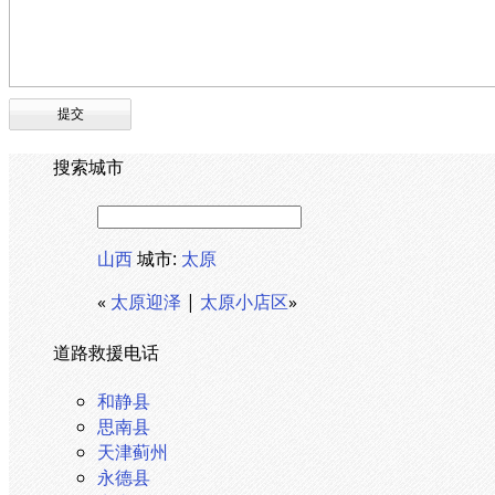
搜索城市
山西
城市:
太原
«
太原迎泽
|
太原小店区
»
道路救援电话
和静县
思南县
天津蓟州
永德县