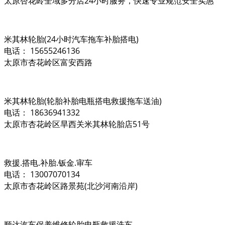
太原杏花岭全域多分店24小时服务，快速专业规范安全实惠
米其林轮胎(24小时汽车拖车补胎搭电)
电话： 15655246136
太原市杏花岭区富安西路
米其林轮胎(轮胎补胎电瓶搭电救援拖车送油)
电话： 18636941332
太原市杏花岭区旱西关米其林轮胎店51号
救援.搭电.补胎.钣金.审车
电话： 13007070134
太原市杏花岭区路景苑(北沙河南沿岸)
顺达汽车保养维修轮胎电瓶救援洗车