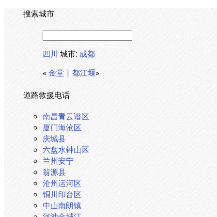
搜索城市
四川
城市:
成都
«
金堂
|
都江堰
»
道路救援电话
南昌青云谱区
厦门海沧区
庆城县
六盘水钟山区
兰州安宁
翁源县
沧州运河区
铜川印台区
中山南朗镇
河池金城江