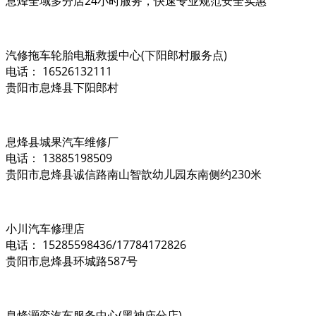
息烽全域多分店24小时服务，快速专业规范安全实惠
汽修拖车轮胎电瓶救援中心(下阳郎村服务点)
电话： 16526132111
贵阳市息烽县下阳郎村
息烽县城果汽车维修厂
电话： 13885198509
贵阳市息烽县诚信路南山智歆幼儿园东南侧约230米
小川汽车修理店
电话： 15285598436/17784172826
贵阳市息烽县环城路587号
息烽灏銮汽车服务中心(黑神庙分店)