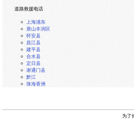
道路救援电话
上海浦东
唐山丰润区
怀安县
昌江县
建平县
合水县
定日县
谢通门县
黔江
珠海香洲
为了