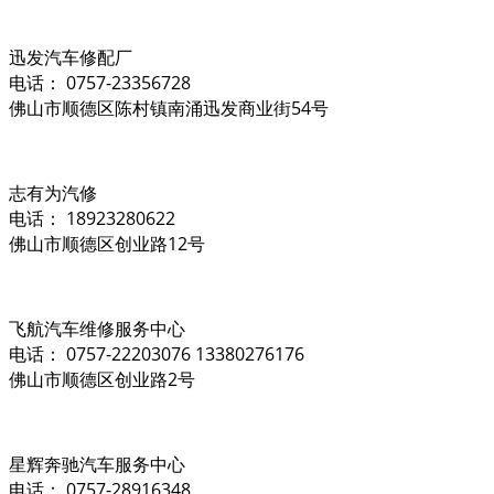
迅发汽车修配厂
电话： 0757-23356728
佛山市顺德区陈村镇南涌迅发商业街54号
志有为汽修
电话： 18923280622
佛山市顺德区创业路12号
飞航汽车维修服务中心
电话： 0757-22203076 13380276176
佛山市顺德区创业路2号
星辉奔驰汽车服务中心
电话： 0757-28916348