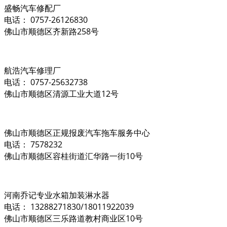
盛畅汽车修配厂
电话： 0757-26126830
佛山市顺德区齐新路258号
航浩汽车修理厂
电话： 0757-25632738
佛山市顺德区清源工业大道12号
佛山市顺德区正规报废汽车拖车服务中心
电话： 7578232
佛山市顺德区容桂街道汇华路一街10号
河南乔记专业水箱加装淋水器
电话： 13288271830/18011922039
佛山市顺德区三乐路道教村商业区10号