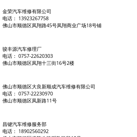
金荣汽车维修有限公司
电话： 13923267758
佛山市顺德区凤翔路45号凤翔商业广场18号铺
骏丰源汽车修理厂
电话： 0757-22620303
佛山市顺德区凤翔十三街16号2楼
佛山市顺德区大良新顺成汽车维修有限公司
电话： 0757-22230970
佛山市顺德区凤新路11号
昌键汽车维修服务部
电话： 18902560292