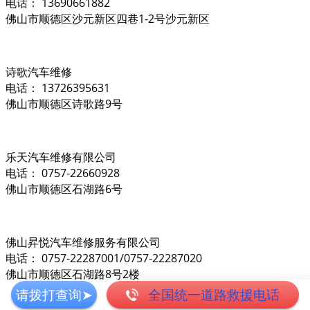
电话： 13690661882
佛山市顺德区沙元新区四巷1-2号沙元新区
诗歌汽车维修
电话： 13726395631
佛山市顺德区诗歌路9号
乐天汽车维修有限公司
电话： 0757-22660928
佛山市顺德区石湖路6号
佛山昇悦汽车维修服务有限公司
电话： 0757-22287001/0757-22287020
佛山市顺德区石湖路8号2楼
请拨打查询➤
全国统一道路救援电话