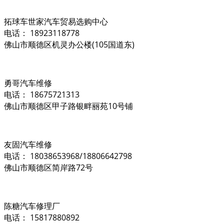
拓球车世家汽车贸易选购中心
电话： 18923118778
佛山市顺德区机灵办公楼(105国道东)
勇哥汽车维修
电话： 18675721313
佛山市顺德区甲子路银畔丽苑10号铺
友固汽车维修
电话： 18038653968/18806642798
佛山市顺德区简岸路72号
陈糖汽车修理厂
电话： 15817880892