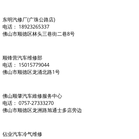
东明汽修厂(广珠公路店)
电话： 18923265337
佛山市顺德区林头三巷街二巷8号
顺锋营汽车维修部
电话： 15015779044
佛山市顺德区龙涌北路1号
佛山顺肇汽车維修服务中心
电话： 0757-27333270
佛山市顺德区龙洲路旭通士多店旁边
佔业汽车冷气维修