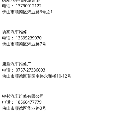
电话： 13790012122
佛山市顺德区鸿业路3号之1
协高汽车维修
电话： 13695239070
佛山市顺德区鸿业路7号
康胜汽车维修厂
电话： 0757-27336693
佛山市顺德区花园南路永和楼10-12号
键邦汽车维修有限公司
电话： 18566477779
佛山市顺德区华业路3号