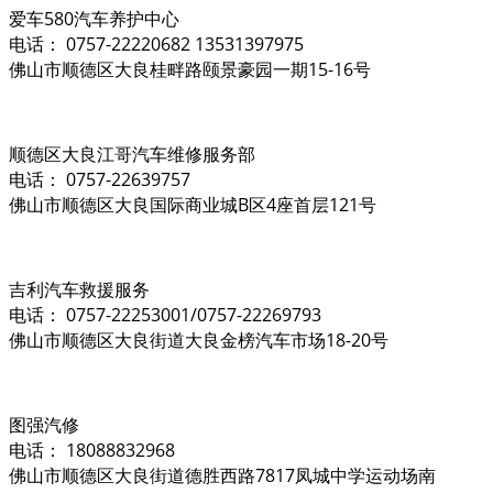
爱车580汽车养护中心
电话： 0757-22220682 13531397975
佛山市顺德区大良桂畔路颐景豪园一期15-16号
顺德区大良江哥汽车维修服务部
电话： 0757-22639757
佛山市顺德区大良国际商业城B区4座首层121号
吉利汽车救援服务
电话： 0757-22253001/0757-22269793
佛山市顺德区大良街道大良金榜汽车市场18-20号
图强汽修
电话： 18088832968
佛山市顺德区大良街道德胜西路7817凤城中学运动场南