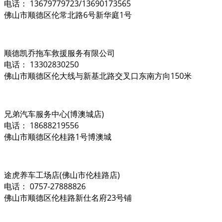
电话： 13679779723/13690173565
佛山市顺德区伦常北路6号新华庭1号
顺德凯乔拖车救援服务有限公司
电话： 13302830250
佛山市顺德区伦大线与新基北路交叉口东南方向150米
兄弟汽车服务中心(博澳城店)
电话： 18688219556
佛山市顺德区伦桂路1号博澳城
途虎养车工场店(佛山市伦桂路店)
电话： 0757-27888826
佛山市顺德区伦桂路新仕名府23号铺