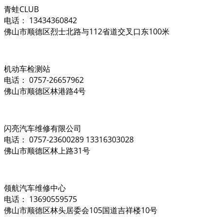
青蛙CLUB
电话： 13434360842
佛山市顺德区烈士北路与112省道交叉口东100米
机动车检测站
电话： 0757-26657962
佛山市顺德区林港路4号
闪亮汽车维修有限公司
电话： 0757-23600289 13316303028
佛山市顺德区林上路31号
领航汽车维修中心
电话： 13690559575
佛山市顺德区林头居委会105国道吉祥楼10号