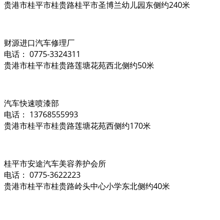
贵港市桂平市桂贵路桂平市圣博兰幼儿园东侧约240米
财源进口汽车修理厂
电话： 0775-3324311
贵港市桂平市桂贵路莲塘花苑西北侧约50米
汽车快速喷漆部
电话： 13768555993
贵港市桂平市桂贵路莲塘花苑西侧约170米
桂平市安途汽车美容养护会所
电话： 0775-3622223
贵港市桂平市桂贵路岭头中心小学东北侧约40米