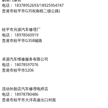
电话： 18378952693/18925954747
贵港市桂平市G358(南梧二级公路)
桂平市兴源汽车修理厂
电话： 18978560919
贵港市桂平市G358辅路
卓源汽车维修服务有限公司
电话： 18078597076
贵港市桂平市S206
流动补胎店汽车修理电焊店
电话： 18978780486
贵港市桂平市大洋高速出口对面