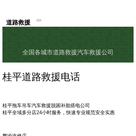
道路救援
全国各城市道路救援汽车救援公司
桂平道路救援电话
桂平拖车吊车汽车救援脱困补胎搭电公司
桂平全域多分店24小时服务，快速专业规范安全实惠
鹏渝汽修店