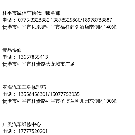
桂平市诚信车辆代理服务部
电话： 0775-3328882 13878525866/18978788887
贵港市桂平市凤凰街桂平市福祥商务酒店南侧约140米
壹品快修
电话： 13657855413
贵港市桂平市桂贵路大龙城市广场
亚海汽车车身修理部
电话： 13558458301/15077753935
贵港市桂平市桂贵路桂平市圣博兰幼儿园东侧约190米
广奥汽车维修中心
电话： 17777520201