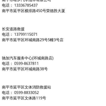
电话： 13336785437
南平市延平区横排路450号荣德胜大厦
长安道路救援
电话： 13799115071
南平市延平区环城南路29号5幢3号店
驰加汽车服务中心(环城南路店)
电话： 0599-8637811
南平市延平区环城南路38号
南平市延平区文体消防救援站
电话： 0599-8833052
南平市延平区文体路119号