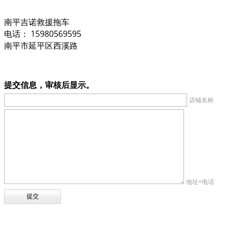
南平吉诺救援拖车
电话： 15980569595
南平市延平区西溪路
提交信息，审核后显示。
店铺名称
地址+电话