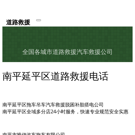
道路救援
全国各城市道路救援汽车救援公司
南平延平区道路救援电话
南平延平区拖车吊车汽车救援脱困补胎搭电公司
南平延平区全域多分店24小时服务，快速专业规范安全实惠
南平市唯伊汽车拖车有限公司