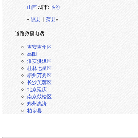
山西
城市:
临汾
«
隰县
|
蒲县
»
道路救援电话
吉安吉州区
高阳
淮安洪泽区
桂林七星区
梧州万秀区
长沙芙蓉区
北京延庆
南京鼓楼区
郑州惠济
柏乡县