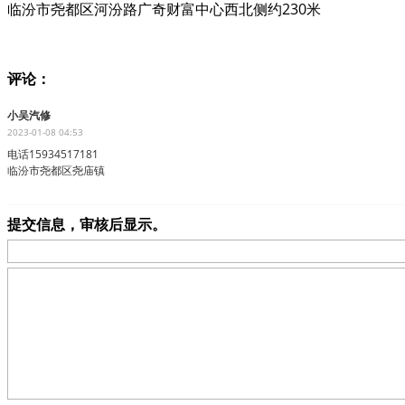
临汾市尧都区河汾路广奇财富中心西北侧约230米
评论：
小吴汽修
2023-01-08 04:53
电话15934517181
临汾市尧都区尧庙镇
提交信息，审核后显示。