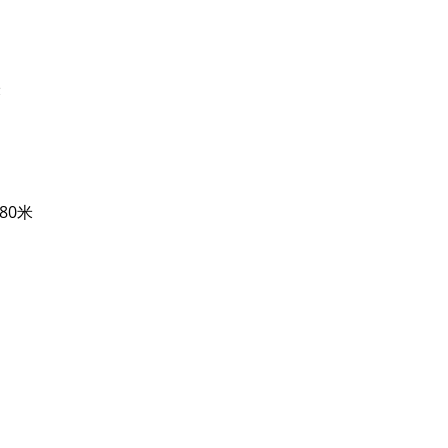
米
80米