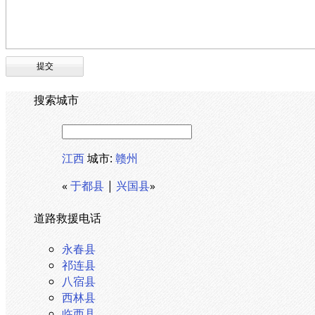
搜索城市
江西
城市:
赣州
«
于都县
|
兴国县
»
道路救援电话
永春县
祁连县
八宿县
西林县
临西县