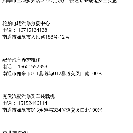
如皋市全域多分店24小时服务，快速专业规范安全实惠
轮胎电瓶汽修救援中心
电话： 16715134138
南通市如皋市人民路188号-12号
纪辛汽车养护维修
电话： 15601552353
南通市如皋市011县道与012县道交叉口南100米
克俊汽配汽修叉车装载机
电话： 15152446114
南通市如皋市015乡道与334省道交叉口北100米
3S北郊汽修厂