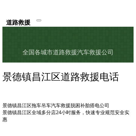
道路救援
全国各城市道路救援汽车救援公司
景德镇昌江区道路救援电话
景德镇昌江区拖车吊车汽车救援脱困补胎搭电公司
景德镇昌江区全域多分店24小时服务，快速专业规范安全实
惠