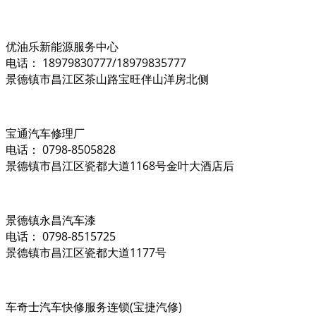
优油乐新能源服务中心
电话： 18979830777/18979835777
景德镇市昌江区茶山路宝旺伴山洋房北侧
宝通汽车修理厂
电话： 0798-8505828
景德镇市昌江区瓷都大道1168号金叶大酒店后
景德镇永昌汽车漆
电话： 0798-8515725
景德镇市昌江区瓷都大道1177号
车奇士汽车快修服务连锁(宝捷汽修)