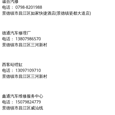
诚合汽修
电话： 0798-8201988
景德镇市昌江区如家快捷酒店(景德镇瓷都大道店)
德通汽车修理厂
电话： 13807986570
景德镇市昌江区三河新村
西客站镗缸
电话： 13097109710
景德镇市昌江区三河新村
鑫通汽车维修服务中心
电话： 15079824779
景德镇市昌江区威汕线